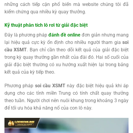
những cách tiếp cận phổ biến mà website chúng tôi đã
kiểm chứng qua nhiều kỳ quay thưởng.
Kỹ thuật phân tích lô rơi từ giải đặc biệt
Đây là phương pháp
đánh đề online
đơn giản nhưng mang
lại hiệu quả cực kỳ ổn định cho nhiều người tham gia
soi
cầu XSMT
. Bạn chỉ cần theo dõi kết quả của giải đặc biệt
trong kỳ quay thưởng gần nhất của đài đó. Hai số cuối của
giải đặc biệt thường có xu hướng xuất hiện lại trong bảng
kết quả của kỳ tiếp theo.
Phương pháp
soi cầu XSMT
này đặc biệt hiệu quả khi áp
dụng cho các tỉnh miền Trung có tính chất quay thưởng
theo tuần. Người chơi nên nuôi khung trong khoảng 3 ngày
để tối ưu hóa khả năng nổ của con lô này.