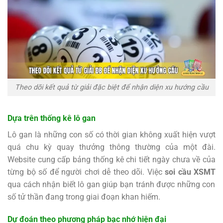
Theo dõi kết quả từ giải đặc biệt để nhận diện xu hướng cầu
Dựa trên thống kê lô gan
Lô gan là những con số có thời gian không xuất hiện vượt
quá chu kỳ quay thưởng thông thường của một đài.
Website cung cấp bảng thống kê chi tiết ngày chưa về của
từng bộ số để người chơi dễ theo dõi. Việc
soi cầu XSMT
qua cách nhận biết lô gan giúp bạn tránh được những con
số tử thần đang trong giai đoạn khan hiếm.
Dự đoán theo phương pháp bạc nhớ hiện đại