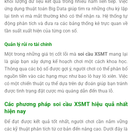
khối lượng dữ liệu kết quả trong nhiều năm liên tiếp. Việc
ứng dụng thuật toán Big Data giúp tìm ra những chu kỳ lặp
lại tinh vi mà mắt thường khó có thể nhận ra. Hệ thống tự
động phân tích và đưa ra các bảng thống kê trực quan về
tần suất xuất hiện của từng con số.
Quản lý rủi ro tài chính
Một trong những giá trị cốt lõi mà
soi cầu XSMT
mang lại
là giúp bạn xây dựng kế hoạch chơi một cách khoa học.
Thông qua các bộ số được gợi ý, người chơi có thể phân bổ
nguồn tiền vào các hạng mục như bao lô hay lô xiên. Việc
có một chiến thuật cụ thể dựa trên dự đoán giúp bạn tránh
được tình trạng đặt cược mù quáng dẫn đến thua lỗ.
Các phương pháp soi cầu XSMT hiệu quả nhất
hiện nay
Để đạt được kết quả tốt nhất, người chơi cần nắm vững
các kỹ thuật phân tích từ cơ bản đến nâng cao. Dưới đây là