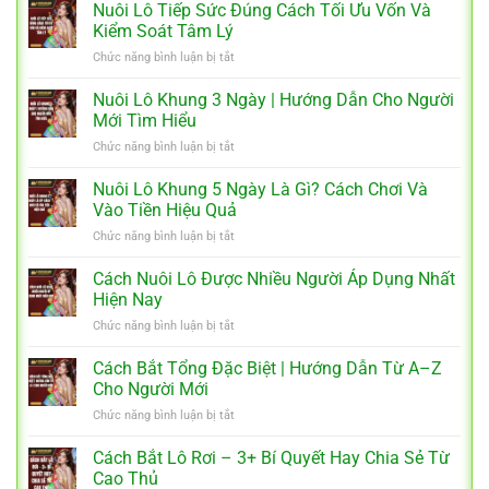
Xiên
Nuôi Lô Tiếp Sức Đúng Cách Tối Ưu Vốn Và
Quan
Bám
Là
Sát
Kiểm Soát Tâm Lý
Cho
Gì
Số
Newbie
Chức năng bình luận bị tắt
ở
Trong
Lì
Nuôi
Lô
Được
Lô
Nuôi Lô Khung 3 Ngày | Hướng Dẫn Cho Người
Đề?
Nhiều
Tiếp
Hướng
Mới Tìm Hiểu
Người
Sức
Dẫn
Dùng
Chức năng bình luận bị tắt
ở
Đúng
Cách
Nuôi
Cách
Đánh
Lô
Nuôi Lô Khung 5 Ngày Là Gì? Cách Chơi Và
Tối
Cho
Khung
Ưu
Vào Tiền Hiệu Quả
Tân
3
Vốn
Binh
Chức năng bình luận bị tắt
ở
Ngày
Và
Nuôi
|
Kiểm
Lô
Cách Nuôi Lô Được Nhiều Người Áp Dụng Nhất
Hướng
Soát
Khung
Dẫn
Hiện Nay
Tâm
5
Cho
Lý
Chức năng bình luận bị tắt
ở
Ngày
Người
Cách
Là
Mới
Nuôi
Cách Bắt Tổng Đặc Biệt | Hướng Dẫn Từ A–Z
Gì?
Tìm
Lô
Cách
Cho Người Mới
Hiểu
Được
Chơi
Chức năng bình luận bị tắt
ở
Nhiều
Và
Cách
Người
Vào
Bắt
Cách Bắt Lô Rơi – 3+ Bí Quyết Hay Chia Sẻ Từ
Áp
Tiền
Tổng
Dụng
Cao Thủ
Hiệu