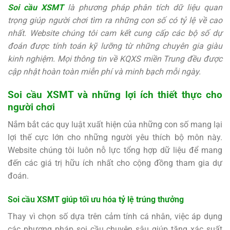
Soi cầu XSMT
là phương pháp phân tích dữ liệu quan
trọng giúp người chơi tìm ra những con số có tỷ lệ về cao
nhất. Website chúng tôi cam kết cung cấp các bộ số dự
đoán được tính toán kỹ lưỡng từ những chuyên gia giàu
kinh nghiệm. Mọi thông tin về KQXS miền Trung đều được
cập nhật hoàn toàn miễn phí và minh bạch mỗi ngày.
Soi cầu XSMT và những lợi ích thiết thực cho
người chơi
Nắm bắt các quy luật xuất hiện của những con số mang lại
lợi thế cực lớn cho những người yêu thích bộ môn này.
Website chúng tôi luôn nỗ lực tổng hợp dữ liệu để mang
đến các giá trị hữu ích nhất cho cộng đồng tham gia dự
đoán.
Soi cầu XSMT giúp tối ưu hóa tỷ lệ trúng thưởng
Thay vì chọn số dựa trên cảm tính cá nhân, việc áp dụng
các phương pháp soi cầu chuyên sâu giúp tăng xác suất